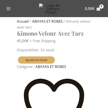
Aller
quantité
au
de
0,00
€
contenu
Kimono
velour
Accueil
/
ABAYAS ET ROBES
/ Kimono velour
avec
avec tarz
tarz
Kimono Velour Avec Tarz
45,00
€
+ Free Shipping
Disponibilité :
En stock
Ajouter Au Panier
Catégorie :
ABAYAS ET ROBES