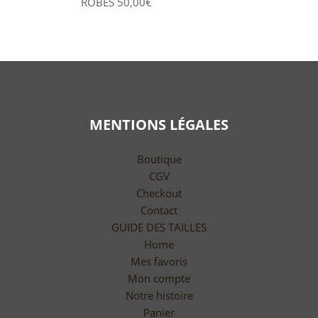
ROBES
50,00
€
MENTIONS LÉGALES
Boutique
CGV
Checkout
Contact
GUIDE DES TAILLES
Home
Mes favoris
Mon compte
Notre histoire
Panier