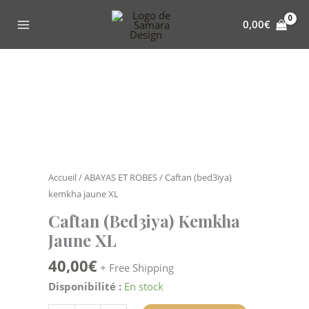
Aller
au
0,00
€
contenu
quantité
de
Caftan
(bed3iya)
kemkha
jaune
XL
Accueil
/
ABAYAS ET ROBES
/ Caftan (bed3iya)
kemkha jaune XL
Caftan (bed3iya) Kemkha
Jaune XL
40,00
€
+ Free Shipping
Disponibilité :
En stock