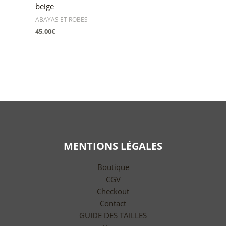
beige
ABAYAS ET ROBES
45,00
€
MENTIONS LÉGALES
Boutique
CGV
Checkout
Contact
GUIDE DES TAILLES