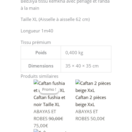
Bed3iya tissu kemkha avec perlage et randa
à la main
Taille XL (Aisselle à aisselle 62 cm)
Longueur 1m40
Tissu prémium
Poids
0,400 kg
Dimensions
35 × 40 × 35 cm
Produits similaires
Le
Le
Promo !
Promo !
prix
prix
initial
actuel
Caftan fushia et
Caftan 2 pièces
était :
est :
noir Taille XL
beige XxL
90,00€.
75,00€.
ABAYAS ET
ABAYAS ET
ROBES
90,00
€
ROBES
50,00
€
75,00
€