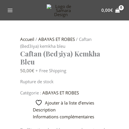
Aller
au
0,00
€
contenu
Accueil
/
ABAYAS ET ROBES
/ Caftan
(Bed3iya) kemkha bleu
Caftan (Bed3iya) Kemkha
Bleu
50,00
€
+ Free Shipping
Rupture de stock
Catégorie :
ABAYAS ET ROBES
Ajouter à la liste d’envies
Description
Informations complémentaires